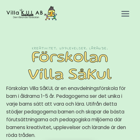
Hoppa
Main
till
Menu
innehåll
KREATIVITET. UPPLEVELSER. LÄRANDE.
Förskolan
Villa SåKul
Förskolan Villa SåKUL är en enavdelningsförskola för
barn i åldrarna 1-5 år. Pedagogerna ser det unika i
varje barns sätt att vara och lära. Utifrån detta
stödjer pedagogerna barnen och skapar de bästa
förutsättningarna och pedagogiska miljöerna där
barnens kreativitet, upplevelser och lärande är den
röda tråden.